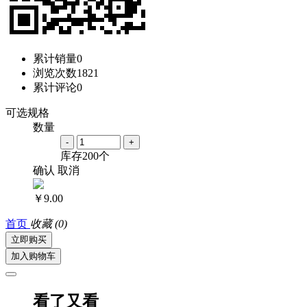
累计销量
0
浏览次数
1821
累计评论
0
可选规格
数量
-
+
库存
200
个
确认
取消
￥9.00
首页
收藏
(0)
立即购买
加入购物车
看了又看