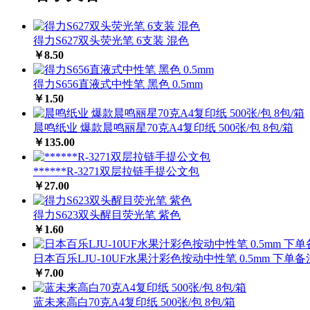
得力S627双头荧光笔 6支装 混色
￥8.50
得力S656直液式中性笔 黑色 0.5mm
￥1.50
晨鸣纸业 爆款晨鸣丽星70克A4复印纸 500张/包 8包/箱
￥135.00
******R-3271双层拉链手提公文包
￥27.00
得力S623双头醒目荧光笔 紫色
￥1.60
日本百乐LJU-10UF水果汁彩色按动中性笔 0.5mm 下单
￥7.00
蓝未来高白70克A4复印纸 500张/包 8包/箱