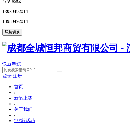
服务热线
13980492014
13980492014
导航切换
快速导航
登录
注册
首页
/
新品上架
/
关于我们
/
***新活动